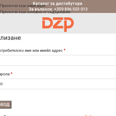
Каталог за дистибутори.
Прескочи към навигация
За въпроси:
+359 896 503 013
Прескочи към основното съдържание
лизане
*
отребителско име или имейл адрес
*
арола
ВХОД