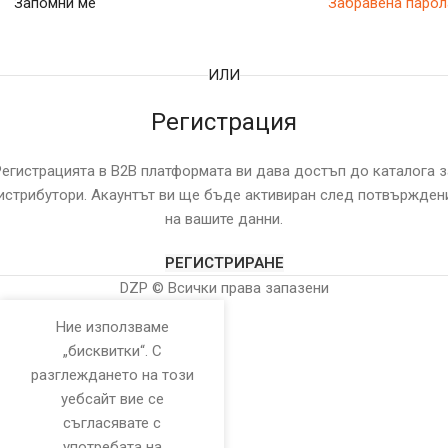
Запомни ме
Забравена парол
ИЛИ
Регистрация
Регистрацията в B2B платформата ви дава достъп до каталога з
истрибутори. Акаунтът ви ще бъде активиран след потвържден
на вашите данни.
РЕГИСТРИРАНЕ
DZP © Всички права запазени
Ние използваме
„бисквитки“. С
разглеждането на този
уебсайт вие се
съгласявате с
употребата на