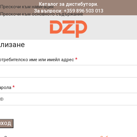
Каталог за дистибутори.
Прескочи към навигация
За въпроси:
+359 896 503 013
Прескочи към основното съдържание
лизане
*
отребителско име или имейл адрес
*
арола
ВХОД