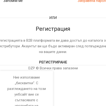
Запомни ме
Забравена парол
ИЛИ
Регистрация
Регистрацията в B2B платформата ви дава достъп до каталога з
истрибутори. Акаунтът ви ще бъде активиран след потвържден
на вашите данни.
РЕГИСТРИРАНЕ
DZP © Всички права запазени
Ние използваме
„бисквитки“. С
разглеждането на този
уебсайт вие се
съгласявате с
употребата на