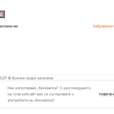
ОД
апомни ме
Забравена 
DZP © Всички права запазени
Ние използваме „бисквитки“. С разглеждането
на този уебсайт вие се съгласявате с
ПОВЕЧЕ
употребата на „бисквитки“.