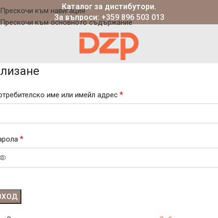
Каталог за дистибутори.
Прескочи към навигация
За въпроси:
+359 896 503 013
Прескочи към основното съдържание
лизане
*
отребителско име или имейл адрес
*
арола
ВХОД