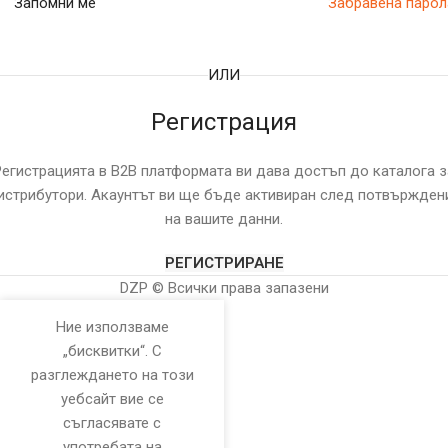
Запомни ме
Забравена парол
ИЛИ
Регистрация
Регистрацията в B2B платформата ви дава достъп до каталога з
истрибутори. Акаунтът ви ще бъде активиран след потвържден
на вашите данни.
РЕГИСТРИРАНЕ
DZP © Всички права запазени
Ние използваме
„бисквитки“. С
разглеждането на този
уебсайт вие се
съгласявате с
употребата на