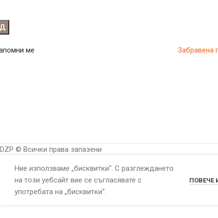
ОД
апомни ме
Забравена 
DZP © Всички права запазени
Ние използваме „бисквитки“. С разглеждането
на този уебсайт вие се съгласявате с
ПОВЕЧЕ
употребата на „бисквитки“.