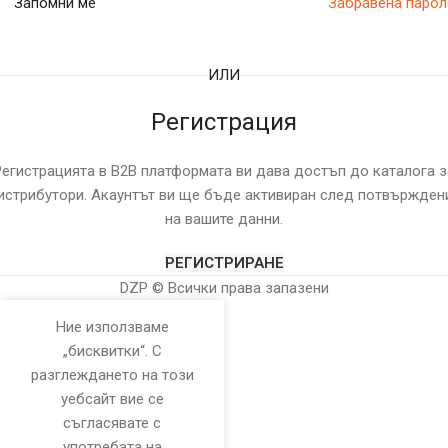
Запомни ме
Забравена парол
ИЛИ
Регистрация
Регистрацията в B2B платформата ви дава достъп до каталога з
истрибутори. Акаунтът ви ще бъде активиран след потвържден
на вашите данни.
РЕГИСТРИРАНЕ
DZP © Всички права запазени
Ние използваме
„бисквитки“. С
разглеждането на този
уебсайт вие се
съгласявате с
употребата на