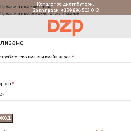
Каталог за дистибутори.
Прескочи към навигация
За въпроси:
+359 896 503 013
Прескочи към основното съдържание
лизане
*
отребителско име или имейл адрес
*
арола
ВХОД