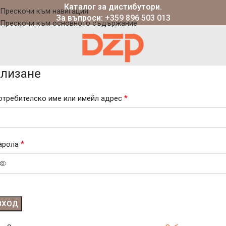
Каталог за дистибутори.
Прескочи към навигация
За въпроси:
+359 896 503 013
Прескочи към основното съдържание
лизане
*
отребителско име или имейл адрес
*
арола
ВХОД