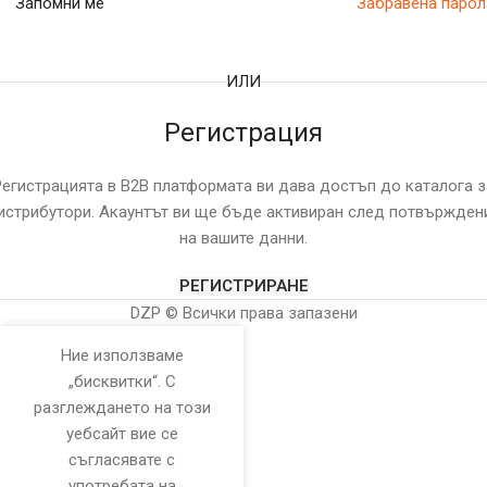
Запомни ме
Забравена парол
ИЛИ
Регистрация
Регистрацията в B2B платформата ви дава достъп до каталога з
истрибутори. Акаунтът ви ще бъде активиран след потвържден
на вашите данни.
РЕГИСТРИРАНЕ
DZP © Всички права запазени
Ние използваме
„бисквитки“. С
разглеждането на този
уебсайт вие се
съгласявате с
употребата на