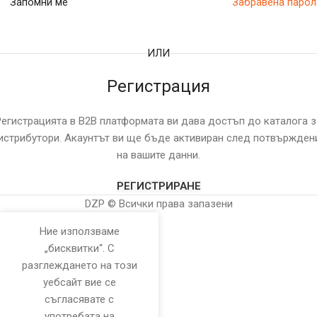
Запомни ме
Забравена парол
ИЛИ
Регистрация
Регистрацията в B2B платформата ви дава достъп до каталога з
истрибутори. Акаунтът ви ще бъде активиран след потвържден
на вашите данни.
РЕГИСТРИРАНЕ
DZP © Всички права запазени
Ние използваме
„бисквитки“. С
разглеждането на този
уебсайт вие се
съгласявате с
употребата на