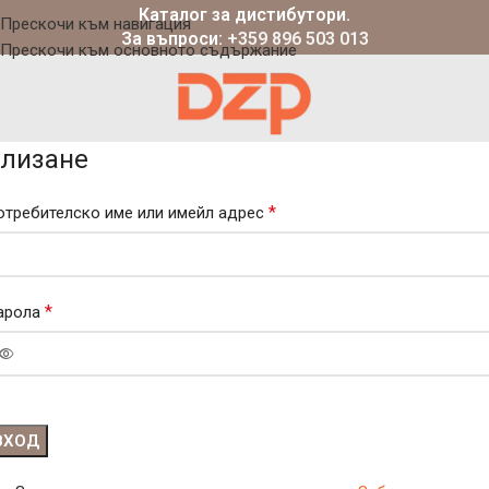
Каталог за дистибутори.
Прескочи към навигация
За въпроси:
+359 896 503 013
Прескочи към основното съдържание
лизане
*
отребителско име или имейл адрес
*
арола
ВХОД