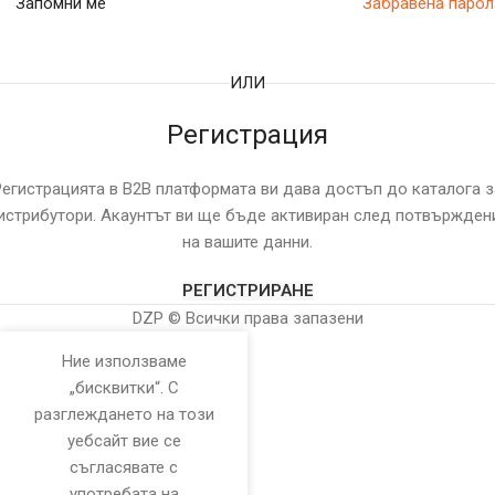
Запомни ме
Забравена парол
ИЛИ
Регистрация
Регистрацията в B2B платформата ви дава достъп до каталога з
истрибутори. Акаунтът ви ще бъде активиран след потвържден
на вашите данни.
РЕГИСТРИРАНЕ
DZP © Всички права запазени
Ние използваме
„бисквитки“. С
разглеждането на този
уебсайт вие се
съгласявате с
употребата на