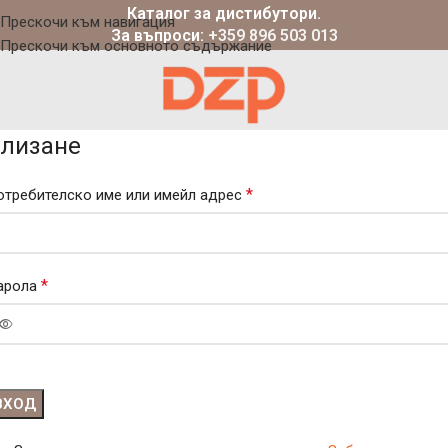
Каталог за дистибутори.
Прескочи към навигация
За въпроси:
+359 896 503 013
Прескочи към основното съдържание
лизане
*
отребителско име или имейл адрес
*
арола
ВХОД